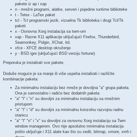
pakete iz ap i xap
n - mrežni programi, alatke, serveri i pojedine runtime biblioteke
t - Tetex - LaTex paket
tcl - Tcl programski jezik, vizuelna Tk biblioteka i drugi Tcl/Tk
paketi
x - Osnovna Xorg instalacija sa twm-om
xap - Razne X11 aplikacije uključujući Firefox, Thunderbird,
Seamonkey, Pidgin, XChat, itd.
xfce - XFCE desktop okruženje
y - BSD igre (uključujući BSD verziju fortune)
Preporuka je instalirati sve pakete.
Doduše moguće je sa manje ili više uspeha instalirati i različite
kombinacije paketa:
Za minimalnu instalaciju bez mreže je dovoljna "a" grupa paketa.
Ona je samostalno i radiće bez dodatnih paketa
"a" "l" i "n" su dovoljni za minimalnu instalaciju sa mrežnim
pristupom
"a" "l" i "d" su dovoljni za minimalnu konzolnu razvojnu radnu
stanicu
"a" "l" "n" i "x" su dovoljni za osnovnu Xorg instalaciju sa Twm
window managerom. Ovo nije apsolutno minimalna instalacija
pošto uključuje i X11 alate kao što su xedit, bitmap, xmore, xmh i