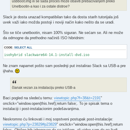
usbboot.img ili se sada proces može obaviti prebacivanjem preko
Unetbootin-a kao i za ostale distroe?
Slack je dosta unazad kompatibilan tako da dosta starih tutorijala još
uvek važi iako možda postoji i noviji način kako nešto da se uradi.
Što se tiče unetbootin, nisam 100% siguran. Ne sećam se. Ali ne može
da odmogne da prethodno načiniš ISO hibridnim:
CODE:
SELECT ALL
isohybrid slackware64-14.1-install-dvd.iso
Ne znam napamet pošto sam poslednji put instalirao Slack sa USB-a pre
ijhaha.
članak vezan za instalaciju preko USB-a
Baci pogled na sledeću temu:
viewtopic.php?f=38&t=2191
"
onclick="window.open(this.href);return false;. To je spisak tema o
instalaciji i post-instalacionim podešavanjima.
Neskromno ću linkovati i moj sopstveni postupak post-instalacije:
viewtopic.php?p=23829#p23829
" onclick="window.open(this.href);return
false;. Obično bih izbegavao da se ističem, ali video sam da ga ljudi