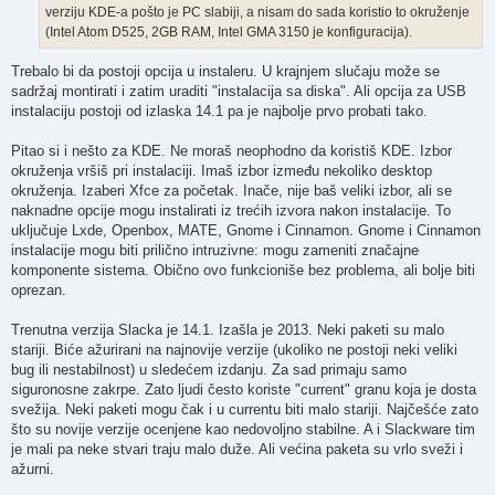
verziju KDE-a pošto je PC slabiji, a nisam do sada koristio to okruženje
(Intel Atom D525, 2GB RAM, Intel GMA 3150 je konfiguracija).
Trebalo bi da postoji opcija u instaleru. U krajnjem slučaju može se
sadržaj montirati i zatim uraditi "instalacija sa diska". Ali opcija za USB
instalaciju postoji od izlaska 14.1 pa je najbolje prvo probati tako.
Pitao si i nešto za KDE. Ne moraš neophodno da koristiš KDE. Izbor
okruženja vršiš pri instalaciji. Imaš izbor između nekoliko desktop
okruženja. Izaberi Xfce za početak. Inače, nije baš veliki izbor, ali se
naknadne opcije mogu instalirati iz trećih izvora nakon instalacije. To
uključuje Lxde, Openbox, MATE, Gnome i Cinnamon. Gnome i Cinnamon
instalacije mogu biti prilično intruzivne: mogu zameniti značajne
komponente sistema. Obično ovo funkcioniše bez problema, ali bolje biti
oprezan.
Trenutna verzija Slacka je 14.1. Izašla je 2013. Neki paketi su malo
stariji. Biće ažurirani na najnovije verzije (ukoliko ne postoji neki veliki
bug ili nestabilnost) u sledećem izdanju. Za sad primaju samo
siguronosne zakrpe. Zato ljudi često koriste "current" granu koja je dosta
svežija. Neki paketi mogu čak i u currentu biti malo stariji. Najčešće zato
što su novije verzije ocenjene kao nedovoljno stabilne. A i Slackware tim
je mali pa neke stvari traju malo duže. Ali većina paketa su vrlo sveži i
ažurni.