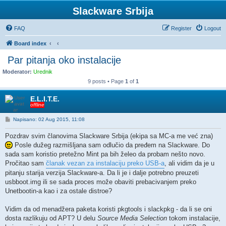
Slackware Srbija
FAQ
Register
Logout
Board index
Par pitanja oko instalacije
Moderator:
Urednik
9 posts • Page
1
of
1
E.L.I.T.E.
offline
P
Napisano: 02 Aug 2015, 11:08
o
s
Pozdrav svim članovima Slackware Srbija (ekipa sa MC-a me već zna)
t
Posle dužeg razmišljana sam odlučio da pređem na Slackware. Do
sada sam koristio pretežno Mint pa bih želeo da probam nešto novo.
Pročitao sam
članak vezan za instalaciju preko USB-a
, ali vidim da je u
pitanju starija verzija Slackware-a. Da li je i dalje potrebno preuzeti
usbboot.img ili se sada proces može obaviti prebacivanjem preko
Unetbootin-a kao i za ostale distroe?
Vidim da od menadžera paketa koristi pkgtools i slackpkg - da li se oni
dosta razlikuju od APT? U delu
Source Media Selection
tokom instalacije,