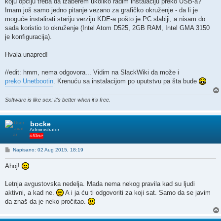
koju opciju treba da izaberem ukoliko radim instalaciju preko USB-a?
Imam još samo jedno pitanje vezano za grafičko okruženje - da li je
moguće instalirati stariju verziju KDE-a pošto je PC slabiji, a nisam do
sada koristio to okruženje (Intel Atom D525, 2GB RAM, Intel GMA 3150
je konfiguracija).
Hvala unapred!
//edit: hmm, nema odgovora... Vidim na SlackWiki da može i
preko Unetbootin
. Krenuću sa instalacijom po uputstvu pa šta bude
Software is like sex: it's better when it's free.
bocke
Administrator
offline
P
Napisano: 02 Aug 2015, 18:19
o
s
Ahoj!
t
Letnja avgustovska nedelja. Mada nema nekog pravila kad su ljudi
aktivni, a kad ne.
A i ja ću ti odgovoriti za koji sat. Samo da se javim
da znaš da je neko pročitao.