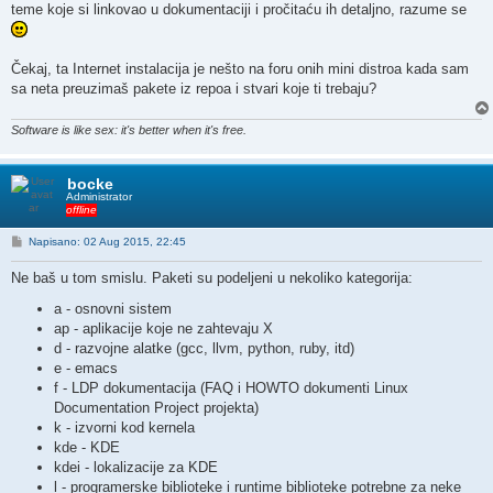
teme koje si linkovao u dokumentaciji i pročitaću ih detaljno, razume se
Čekaj, ta Internet instalacija je nešto na foru onih mini distroa kada sam
sa neta preuzimaš pakete iz repoa i stvari koje ti trebaju?
Software is like sex: it's better when it's free.
bocke
Administrator
offline
P
Napisano: 02 Aug 2015, 22:45
o
s
Ne baš u tom smislu. Paketi su podeljeni u nekoliko kategorija:
t
a - osnovni sistem
ap - aplikacije koje ne zahtevaju X
d - razvojne alatke (gcc, llvm, python, ruby, itd)
e - emacs
f - LDP dokumentacija (FAQ i HOWTO dokumenti Linux
Documentation Project projekta)
k - izvorni kod kernela
kde - KDE
kdei - lokalizacije za KDE
l - programerske biblioteke i runtime biblioteke potrebne za neke