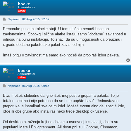
bocke
Administrator
offline
P
Napisano: 02 Aug 2015, 22:59
o
s
Preporuke pune instalacije stoji. U tom slučaju nemaš brige sa
t
zavisnostima. Sbopkg i slične alatke listaju samo "dodatne" zavisnosti u
odnosu na punu instalaciju. To znači da su u mogućnosti da preuzmu i
izgrade dodatne pakete ako paket zavisi od njih.
Imaš brigu o zavisnostima samo ako hoćeš da probiraš izbor paketa.
bocke
Administrator
offline
P
Napisano: 04 Aug 2015, 00:46
o
s
Btw, možeš slobodno da ignorišeš moj post o grupama paketa. To je
t
totalno nebitno i nije potrebno da se time uopšte baviš. Jednostavno,
preporuka je instalirati sve osim kdei. Možeš eventualno da izbaciš kde,
xfce ili obe grupe ako instaliraš neko treće desktop okruženje.
Od desktop okruženja koji ne dolaze u osnovnoj instalaciji, dosta su
popularni Mate i Enlightenment. Ali dostupni su i Gnome, Cinnamon,