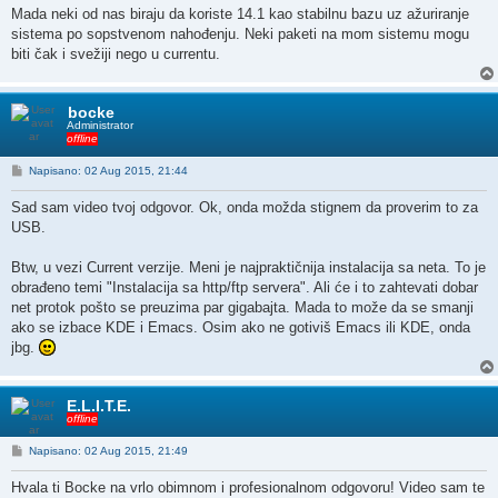
Mada neki od nas biraju da koriste 14.1 kao stabilnu bazu uz ažuriranje
sistema po sopstvenom nahođenju. Neki paketi na mom sistemu mogu
biti čak i svežiji nego u currentu.
bocke
Administrator
offline
P
Napisano: 02 Aug 2015, 21:44
o
s
Sad sam video tvoj odgovor. Ok, onda možda stignem da proverim to za
t
USB.
Btw, u vezi Current verzije. Meni je najpraktičnija instalacija sa neta. To je
obrađeno temi "Instalacija sa http/ftp servera". Ali će i to zahtevati dobar
net protok pošto se preuzima par gigabajta. Mada to može da se smanji
ako se izbace KDE i Emacs. Osim ako ne gotiviš Emacs ili KDE, onda
jbg.
E.L.I.T.E.
offline
P
Napisano: 02 Aug 2015, 21:49
o
s
Hvala ti Bocke na vrlo obimnom i profesionalnom odgovoru! Video sam te
t