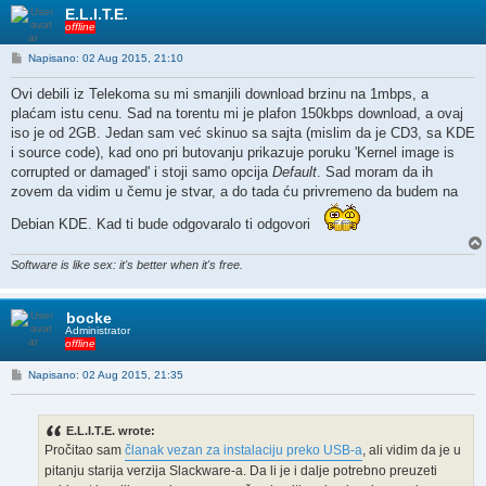
E.L.I.T.E.
offline
P
Napisano: 02 Aug 2015, 21:10
o
s
Ovi debili iz Telekoma su mi smanjili download brzinu na 1mbps, a
t
plaćam istu cenu. Sad na torentu mi je plafon 150kbps download, a ovaj
iso je od 2GB. Jedan sam već skinuo sa sajta (mislim da je CD3, sa KDE
i source code), kad ono pri butovanju prikazuje poruku 'Kernel image is
corrupted or damaged' i stoji samo opcija
Default
. Sad moram da ih
zovem da vidim u čemu je stvar, a do tada ću privremeno da budem na
Debian KDE. Kad ti bude odgovaralo ti odgovori
Software is like sex: it's better when it's free.
bocke
Administrator
offline
P
Napisano: 02 Aug 2015, 21:35
o
s
t
E.L.I.T.E. wrote:
Pročitao sam
članak vezan za instalaciju preko USB-a
, ali vidim da je u
pitanju starija verzija Slackware-a. Da li je i dalje potrebno preuzeti