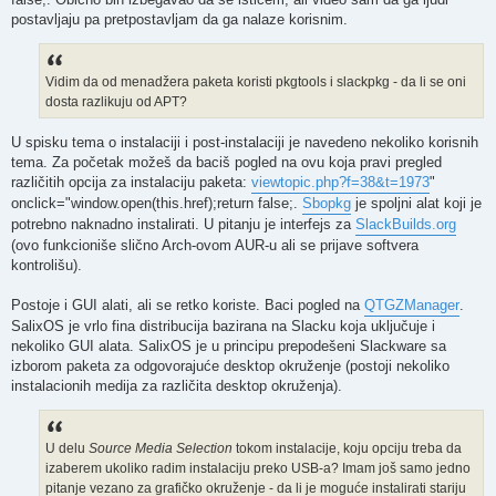
postavljaju pa pretpostavljam da ga nalaze korisnim.
Vidim da od menadžera paketa koristi pkgtools i slackpkg - da li se oni
dosta razlikuju od APT?
U spisku tema o instalaciji i post-instalaciji je navedeno nekoliko korisnih
tema. Za početak možeš da baciš pogled na ovu koja pravi pregled
različitih opcija za instalaciju paketa:
viewtopic.php?f=38&t=1973
"
onclick="window.open(this.href);return false;.
Sbopkg
je spoljni alat koji je
potrebno naknadno instalirati. U pitanju je interfejs za
SlackBuilds.org
(ovo funkcioniše slično Arch-ovom AUR-u ali se prijave softvera
kontrolišu).
Postoje i GUI alati, ali se retko koriste. Baci pogled na
QTGZManager
.
SalixOS je vrlo fina distribucija bazirana na Slacku koja uključuje i
nekoliko GUI alata. SalixOS je u principu prepodešeni Slackware sa
izborom paketa za odgovorajuće desktop okruženje (postoji nekoliko
instalacionih medija za različita desktop okruženja).
U delu
Source Media Selection
tokom instalacije, koju opciju treba da
izaberem ukoliko radim instalaciju preko USB-a? Imam još samo jedno
pitanje vezano za grafičko okruženje - da li je moguće instalirati stariju