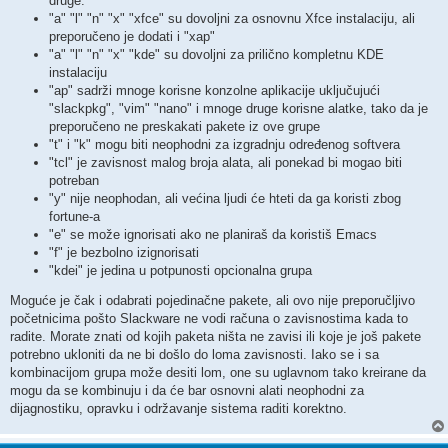
druge.
"a" "l" "n" "x" "xfce" su dovoljni za osnovnu Xfce instalaciju, ali
preporučeno je dodati i "xap"
"a" "l" "n" "x" "kde" su dovoljni za prilično kompletnu KDE
instalaciju
"ap" sadrži mnoge korisne konzolne aplikacije uključujući
"slackpkg", "vim" "nano" i mnoge druge korisne alatke, tako da je
preporučeno ne preskakati pakete iz ove grupe
"t" i "k" mogu biti neophodni za izgradnju određenog softvera
"tcl" je zavisnost malog broja alata, ali ponekad bi mogao biti
potreban
"y" nije neophodan, ali većina ljudi će hteti da ga koristi zbog
fortune-a
"e" se može ignorisati ako ne planiraš da koristiš Emacs
"f" je bezbolno izignorisati
"kdei" je jedina u potpunosti opcionalna grupa
Moguće je čak i odabrati pojedinačne pakete, ali ovo nije preporučljivo
početnicima pošto Slackware ne vodi računa o zavisnostima kada to
radite. Morate znati od kojih paketa ništa ne zavisi ili koje je još pakete
potrebno ukloniti da ne bi došlo do loma zavisnosti. Iako se i sa
kombinacijom grupa može desiti lom, one su uglavnom tako kreirane da
mogu da se kombinuju i da će bar osnovni alati neophodni za
dijagnostiku, opravku i održavanje sistema raditi korektno.