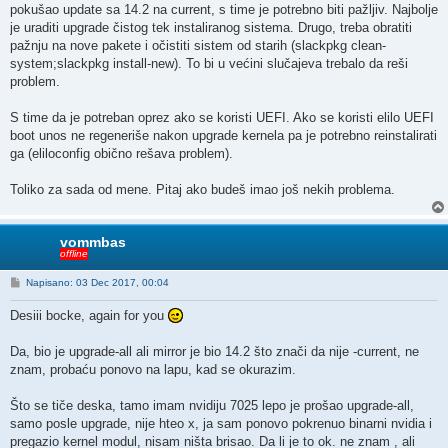
pokušao update sa 14.2 na current, s time je potrebno biti pažljiv. Najbolje
je uraditi upgrade čistog tek instaliranog sistema. Drugo, treba obratiti
pažnju na nove pakete i očistiti sistem od starih (slackpkg clean-
system;slackpkg install-new). To bi u većini slučajeva trebalo da reši
problem.
S time da je potreban oprez ako se koristi UEFI. Ako se koristi elilo UEFI
boot unos ne regeneriše nakon upgrade kernela pa je potrebno reinstalirati
ga (eliloconfig obično rešava problem).
Toliko za sada od mene. Pitaj ako budeš imao još nekih problema.
vommbas
offline
P
Napisano: 03 Dec 2017, 00:04
o
s
Desiii bocke, again for you
t
Da, bio je upgrade-all ali mirror je bio 14.2 što znači da nije -current, ne
znam, probaću ponovo na lapu, kad se okurazim.
Što se tiče deska, tamo imam nvidiju 7025 lepo je prošao upgrade-all,
samo posle upgrade, nije hteo x, ja sam ponovo pokrenuo binarni nvidia i
pregazio kernel modul, nisam ništa brisao. Da li je to ok. ne znam , ali