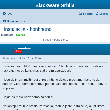
Slackware Srbija
FAQ
Register
Logout
Board index
Instalacija - konkretno
Moderator:
Urednik
5 posts • Page
1
of
1
vommbas
offline
P
Napisano: 02 Dec 2017, 11:57
o
s
Instalirao sam 14.2, plus stavio nvidiju 7025 binarnu, sve sam podesio,
t
napravio novog korisnika, sad vrsim upgrade-all.
Hocu da imam multimediju, restriktivne delove programe, kako to da
dodam. Citao sam bocketove postinstalacione beleške, ali "kodža" davno
to pisao.
Hajde da malo pokrenemo zajednicu.
Na laptopu mi nije prošla instalacija, tačnije jeste instalacija, ali prilikom