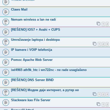
Claws Mail
Nemam wireless a lan ne radi
1
2
[REŠENO] IOS7 + Avahi + CUPS
Umrežavanje laptopa i desktopa
1
2
3
IP kamere i VOIP telefonija
Pomoc Apache Web Server
iwl4965 ath9k_htc i wn722nc - ne rade usaglašeno
[REŠENO] DNS Server BIND
[REŠENO] Модем даје интернет, а рутер не
1
2
3
Slackware kao File Server
1
2