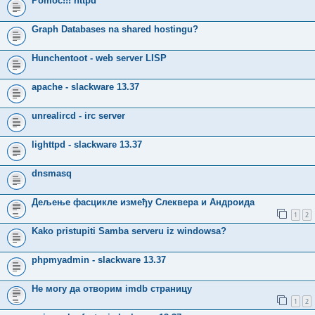
Pomoc!!! httpd
Graph Databases na shared hostingu?
Hunchentoot - web server LISP
apache - slackware 13.37
unrealircd - irc server
lighttpd - slackware 13.37
dnsmasq
Дељење фасцикле између Слеквера и Андроида
1
2
Kako pristupiti Samba serveru iz windowsa?
phpmyadmin - slackware 13.37
Не могу да отворим imdb страницу
1
2