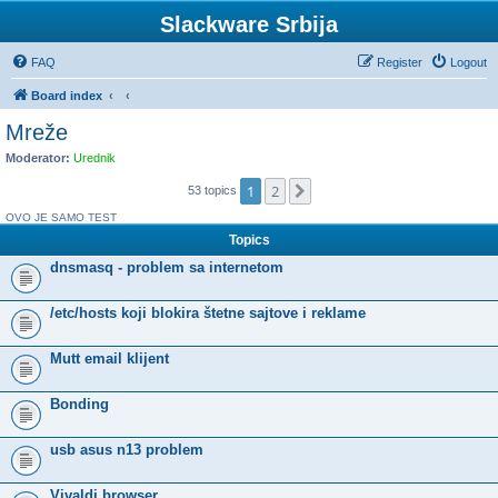
Slackware Srbija
FAQ
Register
Logout
Board index
Mreže
Moderator:
Urednik
1
2
Next
53 topics
OVO JE SAMO TEST
Topics
dnsmasq - problem sa internetom
/etc/hosts koji blokira štetne sajtove i reklame
Mutt email klijent
Bonding
usb asus n13 problem
Vivaldi browser